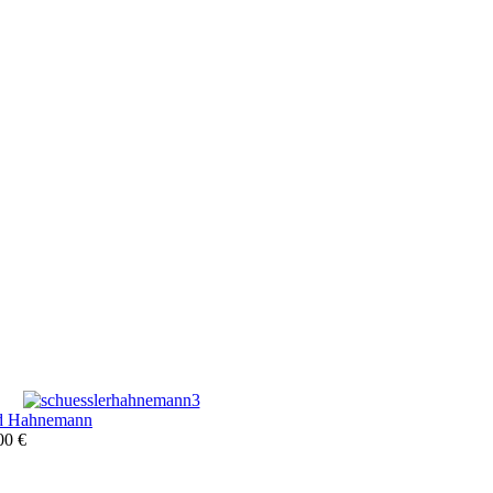
nd Hahnemann
00 €