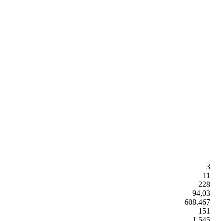
3
11
228
94,03
608.467
151
1.545