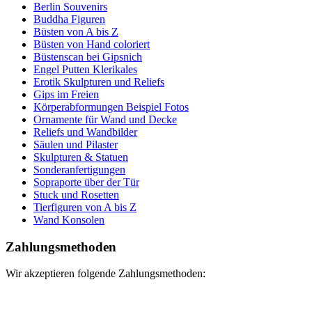
Berlin Souvenirs
Buddha Figuren
Büsten von A bis Z
Büsten von Hand coloriert
Büstenscan bei Gipsnich
Engel Putten Klerikales
Erotik Skulpturen und Reliefs
Gips im Freien
Körperabformungen Beispiel Fotos
Ornamente für Wand und Decke
Reliefs und Wandbilder
Säulen und Pilaster
Skulpturen & Statuen
Sonderanfertigungen
Sopraporte über der Tür
Stuck und Rosetten
Tierfiguren von A bis Z
Wand Konsolen
Zahlungsmethoden
Wir akzeptieren folgende Zahlungsmethoden: